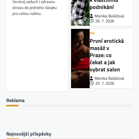
čerstvý vzduch i zdravou
podnikání
stravu do jednoho návyku
pro celou rodinu.
Monika Balážová
26. 7. 2026
PR
První erotická
masáž v
Praze: co
čekat a jak
vybrat salon
Monika Balážová
25. 7. 2026
Reklama
Nejnovější příspěvky