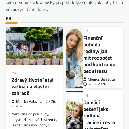
svůj nejnovější královský projekt, když se ukázala, aby fotila
vévodkyni Camillu v…
PR
PR
Finanční
pohoda
rodiny: jak
mít rozpočet
pod kontrolou
bez stresu
PR
Zdravý životní styl
Monika Balážová
26. 7. 2026
začíná na vlastní
zahradě
PR
Domácí
Monika Balážová
26.
7. 2026
pečení jako
Nemusíte do posilovny,
rodinná
abyste žili zdravě. Ukážeme,
tradice i cesta
jak zahrada spojí pohyb,
k vlastnímu