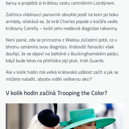
barvy a proplétá si krátkou cestu centrálním Londýnem.
Zatímco vládnoucí panovník obvykle jezdí na koni po boku
armády, očekává se, že král Charles pojede v kočáře vedle
královny Camilly – kvůli jeho nedávné diagnóze rakoviny.
Není jasné, zda se princezna z Walesu zúčastní poté, co v
březnu oznámila svou diagnózu. Královští fanoušci však
doufají, že se objeví na balkóně v Buckinghamském paláci,
když bude letos na přehlídce její pluk, Irish Guards.
Ale v kolik hodin má velká královská událost začít a jak se
můžete naladit, abyste viděli veškerou akci?
V kolik hodin začíná Trooping the Color?