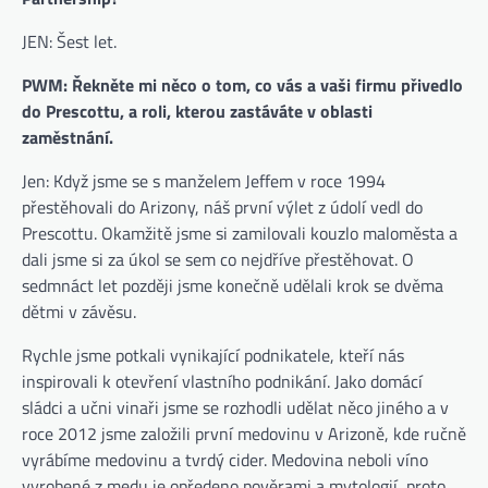
JEN: Šest let.
PWM: Řekněte mi něco o tom, co vás a vaši firmu přivedlo
do Prescottu, a roli, kterou zastáváte v oblasti
zaměstnání.
Jen: Když jsme se s manželem Jeffem v roce 1994
přestěhovali do Arizony, náš první výlet z údolí vedl do
Prescottu. Okamžitě jsme si zamilovali kouzlo maloměsta a
dali jsme si za úkol se sem co nejdříve přestěhovat. O
sedmnáct let později jsme konečně udělali krok se dvěma
dětmi v závěsu.
Rychle jsme potkali vynikající podnikatele, kteří nás
inspirovali k otevření vlastního podnikání. Jako domácí
sládci a učni vinaři jsme se rozhodli udělat něco jiného a v
roce 2012 jsme založili první medovinu v Arizoně, kde ručně
vyrábíme medovinu a tvrdý cider. Medovina neboli víno
vyrobené z medu je opředeno pověrami a mytologií, proto