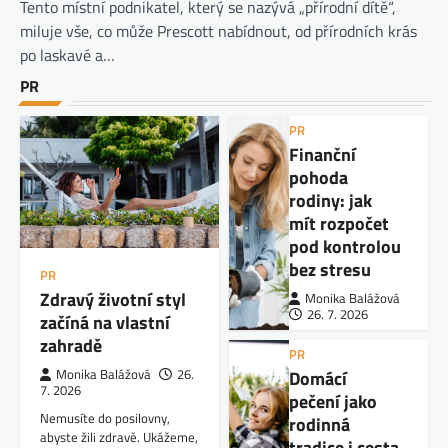
Tento místní podnikatel, který se nazývá „přírodní dítě“,
miluje vše, co může Prescott nabídnout, od přírodních krás
po laskavé a…
PR
PR
Finanční
pohoda
rodiny: jak
mít rozpočet
pod kontrolou
bez stresu
PR
Zdravý životní styl
Monika Balážová
26. 7. 2026
začíná na vlastní
zahradě
PR
Domácí
Monika Balážová
26.
7. 2026
pečení jako
Nemusíte do posilovny,
rodinná
abyste žili zdravě. Ukážeme,
tradice i cesta