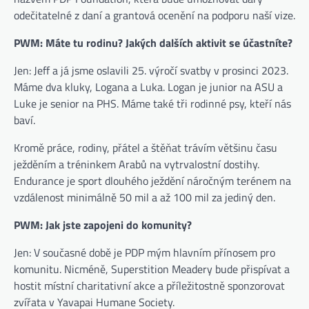
odečitatelné z daní a grantová ocenění na podporu naší vize.
PWM: Máte tu rodinu? Jakých dalších aktivit se účastníte?
Jen: Jeff a já jsme oslavili 25. výročí svatby v prosinci 2023.
Máme dva kluky, Logana a Luka. Logan je junior na ASU a
Luke je senior na PHS. Máme také tři rodinné psy, kteří nás
baví.
Kromě práce, rodiny, přátel a štěňat trávím většinu času
ježděním a tréninkem Arabů na vytrvalostní dostihy.
Endurance je sport dlouhého ježdění náročným terénem na
vzdálenost minimálně 50 mil a až 100 mil za jediný den.
PWM: Jak jste zapojeni do komunity?
Jen: V současné době je PDP mým hlavním přínosem pro
komunitu. Nicméně, Superstition Meadery bude přispívat a
hostit místní charitativní akce a příležitostně sponzorovat
zvířata v Yavapai Humane Society.