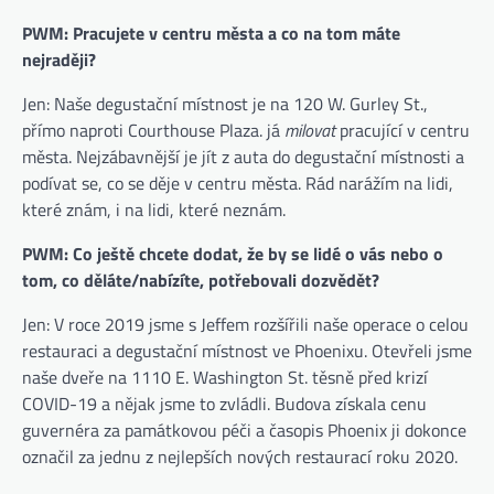
PWM: Pracujete v centru města a co na tom máte
nejraději?
Jen: Naše degustační místnost je na 120 W. Gurley St.,
přímo naproti Courthouse Plaza. já
milovat
pracující v centru
města. Nejzábavnější je jít z auta do degustační místnosti a
podívat se, co se děje v centru města. Rád narážím na lidi,
které znám, i na lidi, které neznám.
PWM: Co ještě chcete dodat, že by se lidé o vás nebo o
tom, co děláte/nabízíte, potřebovali dozvědět?
Jen: V roce 2019 jsme s Jeffem rozšířili naše operace o celou
restauraci a degustační místnost ve Phoenixu. Otevřeli jsme
naše dveře na 1110 E. Washington St. těsně před krizí
COVID-19 a nějak jsme to zvládli. Budova získala cenu
guvernéra za památkovou péči a časopis Phoenix ji dokonce
označil za jednu z nejlepších nových restaurací roku 2020.