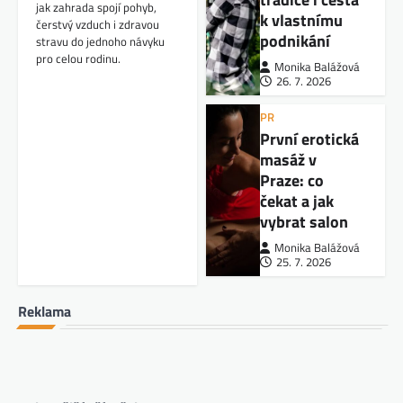
jak zahrada spojí pohyb,
k vlastnímu
čerstvý vzduch i zdravou
podnikání
stravu do jednoho návyku
pro celou rodinu.
Monika Balážová
26. 7. 2026
PR
První erotická
masáž v
Praze: co
čekat a jak
vybrat salon
Monika Balážová
25. 7. 2026
Reklama