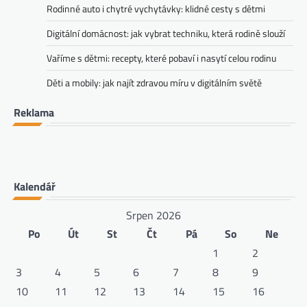
Rodinné auto i chytré vychytávky: klidné cesty s dětmi
Digitální domácnost: jak vybrat techniku, která rodině slouží
Vaříme s dětmi: recepty, které pobaví i nasytí celou rodinu
Děti a mobily: jak najít zdravou míru v digitálním světě
Reklama
Kalendář
Srpen 2026
Po
Út
St
Čt
Pá
So
Ne
1
2
3
4
5
6
7
8
9
10
11
12
13
14
15
16