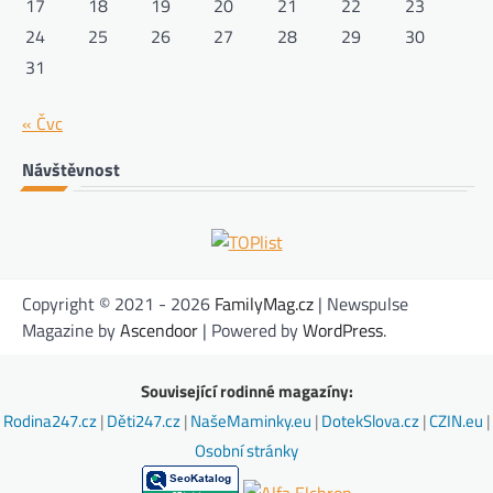
17
18
19
20
21
22
23
24
25
26
27
28
29
30
31
« Čvc
Návštěvnost
Copyright © 2021 - 2026
FamilyMag.cz
| Newspulse
Magazine by
Ascendoor
| Powered by
WordPress
.
Související rodinné magazíny:
Rodina247.cz
|
Děti247.cz
|
NašeMaminky.eu
|
DotekSlova.cz
|
CZIN.eu
|
Osobní stránky