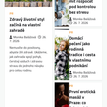
mít rozpočet
pod kontrolou
bez stresu
PR
Zdravý životní styl
Monika Balážová
26. 7. 2026
začíná na vlastní
zahradě
PR
Domácí
Monika Balážová
26.
7. 2026
pečení jako
Nemusíte do posilovny,
rodinná
abyste žili zdravě. Ukážeme,
tradice i cesta
jak zahrada spojí pohyb,
k vlastnímu
čerstvý vzduch i zdravou
podnikání
stravu do jednoho návyku
pro celou rodinu.
Monika Balážová
26. 7. 2026
PR
První erotická
masáž v
Praze: co