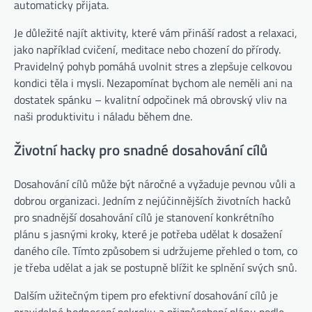
automaticky přijata.
Je důležité najít aktivity, které vám přináší radost a relaxaci,
jako například cvičení, meditace nebo chození do přírody.
Pravidelný pohyb pomáhá uvolnit stres a zlepšuje celkovou
kondici těla i mysli. Nezapomínat bychom ale neměli ani na
dostatek spánku – kvalitní odpočinek má obrovský vliv na
naši produktivitu i náladu během dne.
Životní hacky pro snadné dosahování cílů
Dosahování cílů může být náročné a vyžaduje pevnou vůli a
dobrou organizaci. Jedním z nejúčinnějších životních hacků
pro snadnější dosahování cílů je stanovení konkrétního
plánu s jasnými kroky, které je potřeba udělat k dosažení
daného cíle. Tímto způsobem si udržujeme přehled o tom, co
je třeba udělat a jak se postupně blížit ke splnění svých snů.
Dalším užitečným tipem pro efektivní dosahování cílů je
pravidelné hodnocení pokroku a přizpůsobení plánu podle