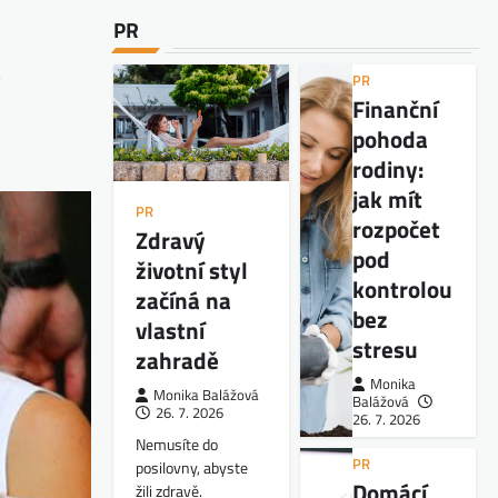
PR
z
PR
Finanční
pohoda
rodiny:
jak mít
PR
rozpočet
Zdravý
pod
životní styl
kontrolou
začíná na
bez
vlastní
stresu
zahradě
Monika
Monika Balážová
Balážová
26. 7. 2026
26. 7. 2026
Nemusíte do
PR
posilovny, abyste
Domácí
žili zdravě.