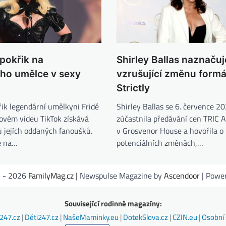
pokřik na
Shirley Ballas naznačuj
ího umělce v sexy
vzrušující změnu formá
Strictly
ik legendární umělkyni Fridě
Shirley Ballas se 6. července 2
novém videu TikTok získává
zúčastnila předávání cen TRIC
u jejích oddaných fanoušků.
v Grosvenor House a hovořila o
e na…
potenciálních změnách,…
1 - 2026
FamilyMag.cz
| Newspulse Magazine by
Ascendoor
| Powe
Související rodinné magazíny:
247.cz
|
Děti247.cz
|
NašeMaminky.eu
|
DotekSlova.cz
|
CZIN.eu
|
Osobní 