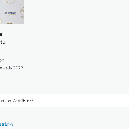
e
tu
022
 Awards 2022
red by
WordPress
.
stránky