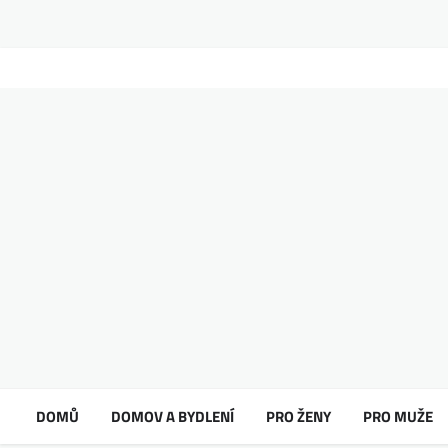
DOMŮ
DOMOV A BYDLENÍ
PRO ŽENY
PRO MUŽE