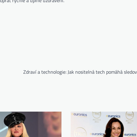
řát rychlé a úplné uzdravení.
Zdraví a technologie: Jak nositelná tech pomáhá sledo