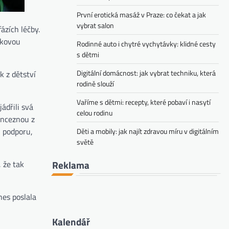
První erotická masáž v Praze: co čekat a jak
vybrat salon
ázích léčby.
okovou
Rodinné auto i chytré vychytávky: klidné cesty
s dětmi
Digitální domácnost: jak vybrat techniku, která
k z dětství
rodině slouží
Vaříme s dětmi: recepty, které pobaví i nasytí
ádřili svá
celou rodinu
inceznou z
u podporu,
Děti a mobily: jak najít zdravou míru v digitálním
světě
Reklama
 že tak
nes poslala
Kalendář