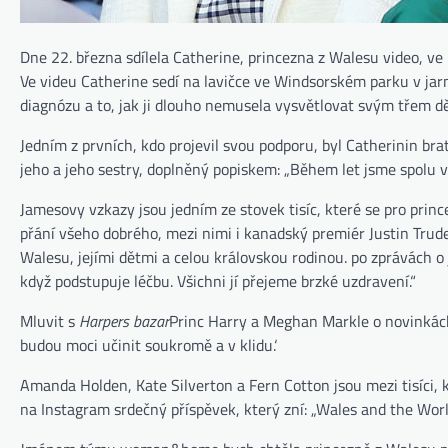
Dne 22. března sdílela Catherine, princezna z Walesu video, ve k
Ve videu Catherine sedí na lavičce ve Windsorském parku v jar
diagnózu a to, jak ji dlouho nemusela vysvětlovat svým třem dě
Jedním z prvních, kdo projevil svou podporu, byl Catherinin b
jeho a jeho sestry, doplněný popiskem: „Během let jsme spolu v
Jamesovy vzkazy jsou jedním ze stovek tisíc, které se pro prince
přání všeho dobrého, mezi nimi i kanadský premiér Justin Trude
Walesu, jejími dětmi a celou královskou rodinou. po zprávách 
když podstupuje léčbu. Všichni jí přejeme brzké uzdravení.“
Mluvit s
Harpers bazar
Princ Harry a Meghan Markle o novinkách 
budou moci učinit soukromě a v klidu.‘
Amanda Holden, Kate Silverton a Fern Cotton jsou mezi tisíci, 
na Instagram srdečný příspěvek, který zní: „Wales and the World