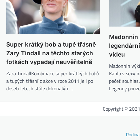
Madonnin 
Super krátký bob a tupé třásně
legendárn
Zary Tindall na těchto starých
videu
fotkách vypadají neuvěřitelně
Madonnin výkř
Zara TindallKombinace super krátkých bobů
Kahlo v sexy 
a tupých třásní z akce v roce 2011 je i po
pečeť souhlas
deseti letech stále dokonalým…
Legendy pouz
Copyright © 202
Rodina