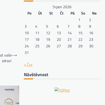
Srpen 2026
Po
Út
St
Čt
Pá
So
Ne
1
2
3
4
5
6
7
8
9
10
11
12
13
14
15
16
17
18
19
20
21
22
23
24
25
26
27
28
29
30
31
vat vaše
⟶
zdraví
« Čvc
Návštěvnost