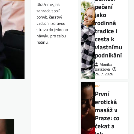
Ukážeme, jak
pečení
zahrada spojí
jako
pohyb, čerstvý
rodinná
vzduch i zdravou
tradice i
stravu do jednoho
návyku pro celou
cesta k
rodinu.
vlastnímu
podnikání
Monika
Balážová
26. 7. 2026
PR
První
erotická
masáž v
Praze: co
čekat a