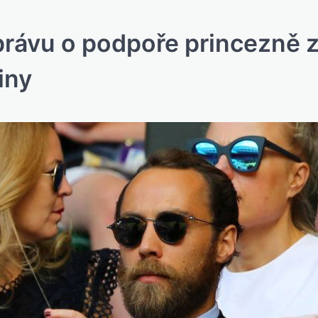
právu o podpoře princezně 
iny