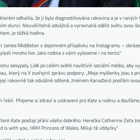
terém odhalila, že jí byla diagnostikována rakovina a je v raných f
ním slunci. Neuvěřitelně odvážná a vyrovnaná sdělit světu svou š
tem, je těžká hodina.
ratr James Middleton v dojemném příspěvku na Instagramu – obráze
ylezli mnoho hor. Jako rodina s vámi vylezeme i na tento.“
znu sesypaly. Lidé po celém světě navštívili sociální média, aby vyj
au, který na X zveřejnil zprávu podpory: „Moje myšlenky jsou s pr
o její rakovině tak odvážně sdílené. Jménem Kanaďanů posílám svo
řekli: ‚Přejeme si zdraví a uzdravení pro Kate a rodinu a doufáme,
které Kate posílají přání všeho dobrého. Herečka Catherine Zeta Jo
 is with you, HRH Princess of Wales. Miluji tě vždycky.“