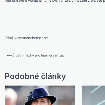
Jménem týmu woman&home bych chtěla princezně z Walesu pop
Zdroj: womanandhome.com
⟵
Životní hacky pro lepší organizaci
Podobné články