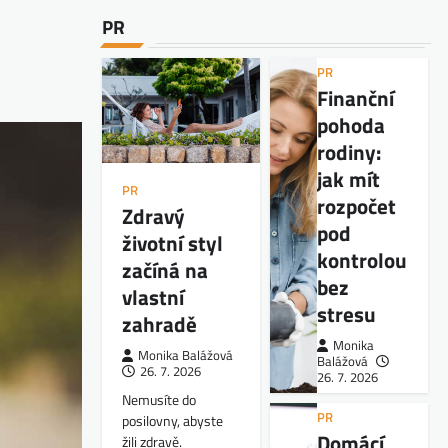
PR
PR
Finanční
pohoda
rodiny:
jak mít
PR
rozpočet
Zdravý
pod
životní styl
kontrolou
začíná na
bez
vlastní
stresu
zahradě
Monika
Monika Balážová
Balážová
26. 7. 2026
26. 7. 2026
Nemusíte do
PR
posilovny, abyste
Domácí
žili zdravě.