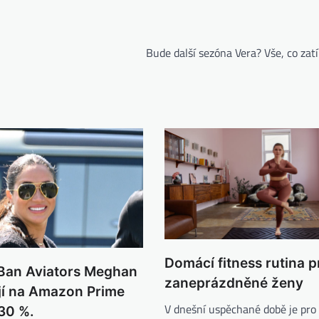
Bude další sezóna Vera? Vše, co za
Domácí fitness rutina p
-Ban Aviators Meghan
zaneprázdněné ženy
jí na Amazon Prime
V dnešní uspěchané době je pr
30 %.