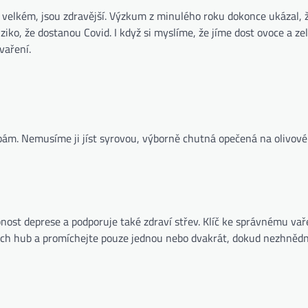
 ve velkém, jsou zdravější. Výzkum z minulého roku dokonce ukázal, 
iziko, že dostanou Covid. I když si myslíme, že jíme dost ovoce a ze
vaření.
obám. Nemusíme ji jíst syrovou, výborně chutná opečená na olivové
st deprese a podporuje také zdraví střev. Klíč ke správnému vař
vých hub a promíchejte pouze jednou nebo dvakrát, dokud nezhnědn