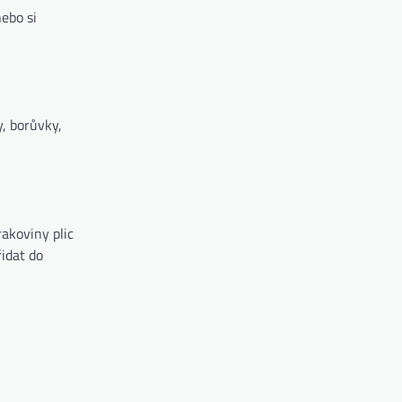
ebo si
y, borůvky,
akoviny plic
idat do