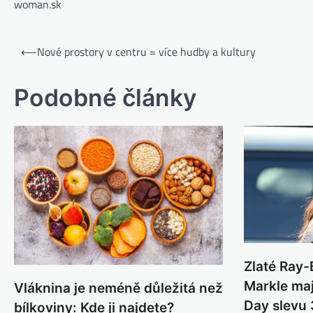
woman.sk
⟵
Nové prostory v centru = více hudby a kultury
Podobné články
Zlaté Ray
Markle ma
Vláknina je neméně důležitá než
Day slevu 
bílkoviny: Kde ji najdete?