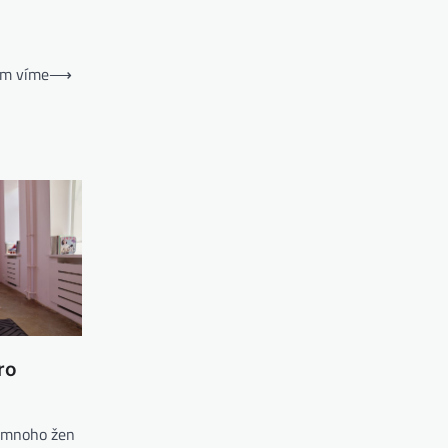
tím víme
⟶
ro
o mnoho žen