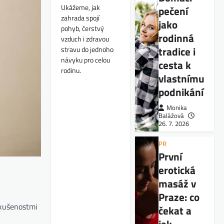
Ukážeme, jak
pečení
zahrada spojí
jako
pohyb, čerstvý
rodinná
vzduch i zdravou
tradice i
stravu do jednoho
návyku pro celou
cesta k
rodinu.
vlastnímu
podnikání
Monika
Balážová
26. 7. 2026
PR
První
erotická
masáž v
Praze: co
zkušenostmi
čekat a