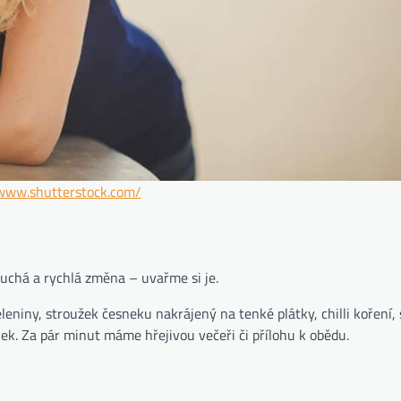
/www.shutterstock.com/
uchá a rychlá změna – uvařme si je.
zeleniny, stroužek česneku nakrájený na tenké plátky, chilli koření,
k. Za pár minut máme hřejivou večeři či přílohu k obědu.