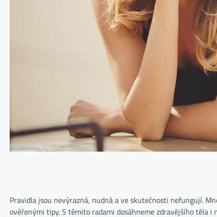
Pravidla jsou nevýrazná, nudná a ve skutečnosti nefungují. Mn
ověřenými tipy. S těmito radami dosáhneme zdravějšího těla i m