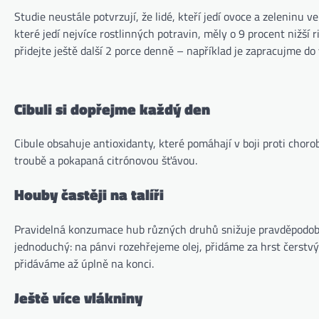
Studie neustále potvrzují, že lidé, kteří jedí ovoce a zeleninu
které jedí nejvíce rostlinných potravin, měly o 9 procent nižší r
přidejte ještě další 2 porce denně – například je zapracujme do 
Cibuli si dopřejme každý den
Cibule obsahuje antioxidanty, které pomáhají v boji proti chor
troubě a pokapaná citrónovou šťávou.
Houby častěji na talíři
Pravidelná konzumace hub různých druhů snižuje pravděpodobno
jednoduchý: na pánvi rozehřejeme olej, přidáme za hrst čerst
přidáváme až úplně na konci.
Ještě více vlákniny