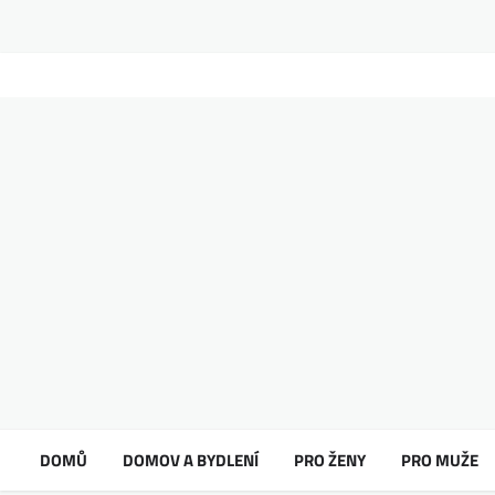
DOMŮ
DOMOV A BYDLENÍ
PRO ŽENY
PRO MUŽE