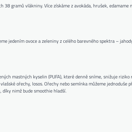
ch 38 gramů vlákniny. Více získáme z avokáda, hrušek, edamame n
neme jedením ovoce a zeleniny z celého barevného spektra – jahod
ých mastných kyselin (PUFA), které denně sníme, snižuje riziko r
, vlašské ořechy, losos. Ořechy nebo semínka můžeme jednoduše př
e, díky nimž bude smoothie hladší.