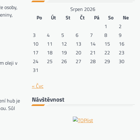
že osoby,
Srpen 2026
leniny,
Po
Út
St
Čt
Pá
So
Ne
1
2
3
4
5
6
7
8
9
10
11
12
13
14
15
16
17
18
19
20
21
22
23
24
25
26
27
28
29
30
m oleji v
31
« Čvc
Návštěvnost
ení hub je
ou. Sůl