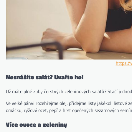
https:/
Nesnášíte salát? Uvařte ho!
Už máte plné zuby čerstvých zeleninových salátů? Stačí jednod
Ve velké pánvi rozehřejme olej, přidejme listy jakékoli listové 
omáčku, rýžový ocet, pepř a hrst opečených sezamových semíne
Více ovoce a zeleniny