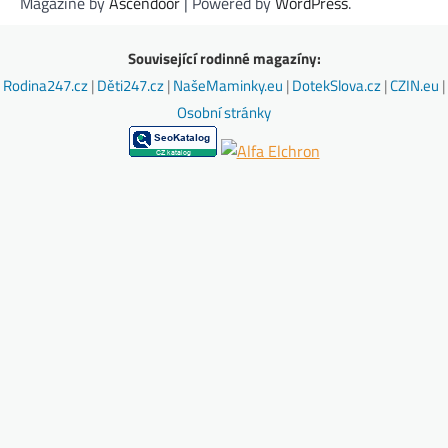
Magazine by
Ascendoor
| Powered by
WordPress
.
Související rodinné magazíny:
Rodina247.cz
|
Děti247.cz
|
NašeMaminky.eu
|
DotekSlova.cz
|
CZIN.eu
|
Osobní stránky