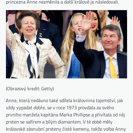
princezna Anne nezměnila a další králové je následovali.
(Obrazový kredit: Getty)
Anne, která nedávno také sdílela královnina tajemství, jak
vždy vypadat dobře, se v roce 1973 provdala za svého
prvního manžela kapitána Marka Phillipse a přivítala od něj
prsten se safírem a bílým diamantem. V té době měly
královské zásnubní prsteny čisté kameny, takže volba Anny