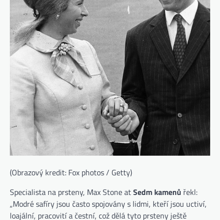
(Obrazový kredit: Fox photos / Getty)
(otevře se 
Specialista na prsteny, Max Stone at
Sedm kamenů
řekl:
„Modré safíry jsou často spojovány s lidmi, kteří jsou uctiví,
loajální, pracovití a čestní, což dělá tyto prsteny ještě