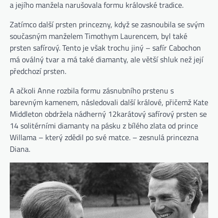
a jejího manžela narušovala formu královské tradice.
Zatímco další prsten princezny, když se zasnoubila se svým
současným manželem Timothym Laurencem, byl také
prsten safírový. Tento je však trochu jiný – safír Cabochon
má oválný tvar a má také diamanty, ale větší shluk než její
předchozí prsten.
A ačkoli Anne rozbila formu zásnubního prstenu s
barevným kamenem, následovali další králové, přičemž Kate
Middleton obdržela nádherný 12karátový safírový prsten se
14 solitérními diamanty na pásku z bílého zlata od prince
Willama – který zdědil po své matce. – zesnulá princezna
Diana.