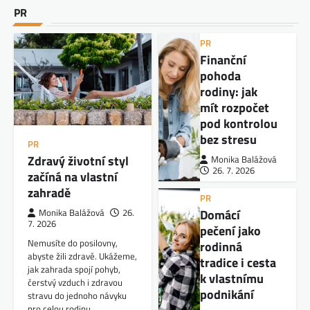
PR
PR
Finanční
pohoda
rodiny: jak
mít rozpočet
pod kontrolou
bez stresu
PR
Zdravý životní styl
Monika Balážová
26. 7. 2026
začíná na vlastní
zahradě
PR
Domácí
Monika Balážová
26.
7. 2026
pečení jako
Nemusíte do posilovny,
rodinná
abyste žili zdravě. Ukážeme,
tradice i cesta
jak zahrada spojí pohyb,
k vlastnímu
čerstvý vzduch i zdravou
podnikání
stravu do jednoho návyku
pro celou rodinu.