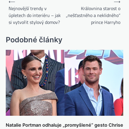
⟵
⟶
Nejnovější trendy v
Královnina starost o
úpletech do interiéru – jak
„nešťastného a neklidného“
si vytvořit stylový domov?
prince Harryho
Podobné články
Natalie Portman odhaluje „promyšlené“ gesto Chrise