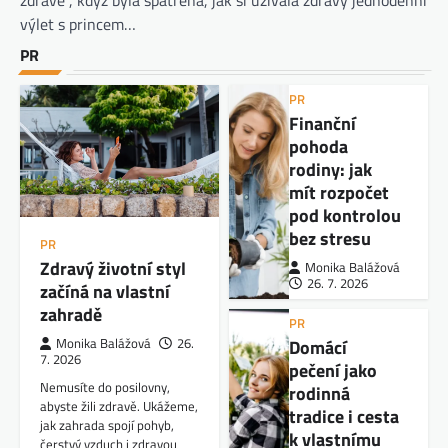
výlet s princem…
PR
PR
Finanční
pohoda
rodiny: jak
mít rozpočet
pod kontrolou
bez stresu
PR
Zdravý životní styl
Monika Balážová
26. 7. 2026
začíná na vlastní
zahradě
PR
Domácí
Monika Balážová
26.
7. 2026
pečení jako
Nemusíte do posilovny,
rodinná
abyste žili zdravě. Ukážeme,
tradice i cesta
jak zahrada spojí pohyb,
k vlastnímu
čerstvý vzduch i zdravou