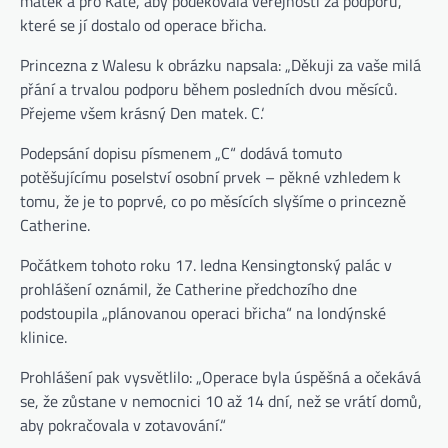
matek a pro Kate, aby poděkovala veřejnosti za podporu,
které se jí dostalo od operace břicha.
Princezna z Walesu k obrázku napsala: „Děkuji za vaše milá
přání a trvalou podporu během posledních dvou měsíců.
Přejeme všem krásný Den matek. C.‘
Podepsání dopisu písmenem „C“ dodává tomuto
potěšujícímu poselství osobní prvek – pěkné vzhledem k
tomu, že je to poprvé, co po měsících slyšíme o princezně
Catherine.
Počátkem tohoto roku 17. ledna Kensingtonský palác v
prohlášení oznámil, že Catherine předchozího dne
podstoupila „plánovanou operaci břicha“ na londýnské
klinice.
Prohlášení pak vysvětlilo: „Operace byla úspěšná a očekává
se, že zůstane v nemocnici 10 až 14 dní, než se vrátí domů,
aby pokračovala v zotavování.“