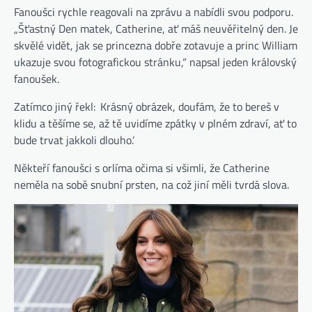
Fanoušci rychle reagovali na zprávu a nabídli svou podporu.
„Šťastný Den matek, Catherine, ať máš neuvěřitelný den. Je
skvělé vidět, jak se princezna dobře zotavuje a princ William
ukazuje svou fotografickou stránku,“ napsal jeden královský
fanoušek.
Zatímco jiný řekl: ‚Krásný obrázek, doufám, že to bereš v
klidu a těšíme se, až tě uvidíme zpátky v plném zdraví, ať to
bude trvat jakkoli dlouho.‘
Někteří fanoušci s orlíma očima si všimli, že Catherine
neměla na sobě snubní prsten, na což jiní měli tvrdá slova.