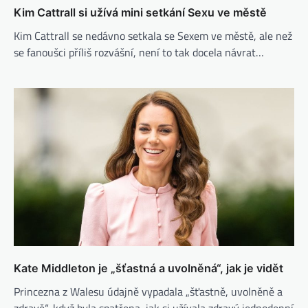
Kim Cattrall si užívá mini setkání Sexu ve městě
Kim Cattrall se nedávno setkala se Sexem ve městě, ale než
se fanoušci příliš rozvášní, není to tak docela návrat…
Kate Middleton je „šťastná a uvolněná“, jak je vidět
Princezna z Walesu údajně vypadala „šťastně, uvolněně a
zdravě“, když byla spatřena, jak si užívala zdravý jednodenní