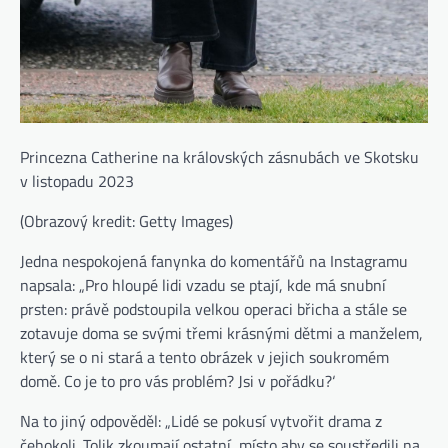
Princezna Catherine na královských zásnubách ve Skotsku
v listopadu 2023
(Obrazový kredit: Getty Images)
Jedna nespokojená fanynka do komentářů na Instagramu
napsala: „Pro hloupé lidi vzadu se ptají, kde má snubní
prsten: právě podstoupila velkou operaci břicha a stále se
zotavuje doma se svými třemi krásnými dětmi a manželem,
který se o ni stará a tento obrázek v jejich soukromém
domě. Co je to pro vás problém? Jsi v pořádku?‘
Na to jiný odpověděl: „Lidé se pokusí vytvořit drama z
čehokoli. Tolik zkoumají ostatní, místo aby se soustředili na