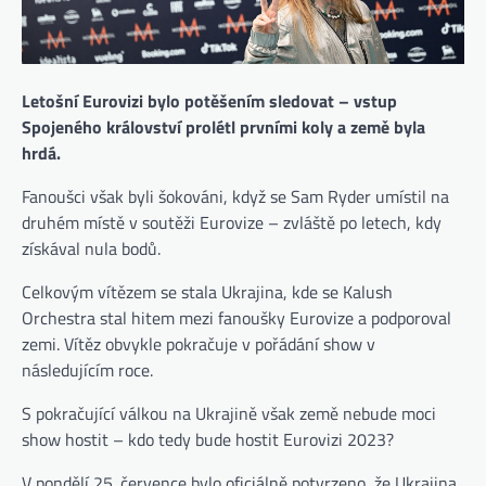
Letošní Eurovizi bylo potěšením sledovat – vstup
Spojeného království prolétl prvními koly a země byla
hrdá.
Fanoušci však byli šokováni, když se Sam Ryder umístil na
druhém místě v soutěži Eurovize – zvláště po letech, kdy
získával nula bodů.
Celkovým vítězem se stala Ukrajina, kde se Kalush
Orchestra stal hitem mezi fanoušky Eurovize a podporoval
zemi. Vítěz obvykle pokračuje v pořádání show v
následujícím roce.
S pokračující válkou na Ukrajině však země nebude moci
show hostit – kdo tedy bude hostit Eurovizi 2023?
V pondělí 25. července bylo oficiálně potvrzeno, že Ukrajina