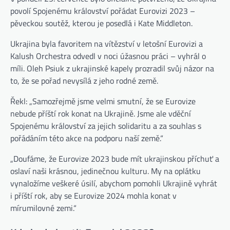
povolí Spojenému království pořádat Eurovizi 2023 –
pěveckou soutěž, kterou je posedlá i Kate Middleton.
Ukrajina byla favoritem na vítězství v letošní Eurovizi a
Kalush Orchestra odvedl v noci úžasnou práci – vyhrál o
míli. Oleh Psiuk z ukrajinské kapely prozradil svůj názor na
to, že se pořad nevysílá z jeho rodné země.
Řekl: „Samozřejmě jsme velmi smutní, že se Eurovize
nebude příští rok konat na Ukrajině. Jsme ale vděční
Spojenému království za jejich solidaritu a za souhlas s
pořádáním této akce na podporu naší země.“
„Doufáme, že Eurovize 2023 bude mít ukrajinskou příchuť a
oslaví naši krásnou, jedinečnou kulturu. My na oplátku
vynaložíme veškeré úsilí, abychom pomohli Ukrajině vyhrát
i příští rok, aby se Eurovize 2024 mohla konat v
mírumilovné zemi.“