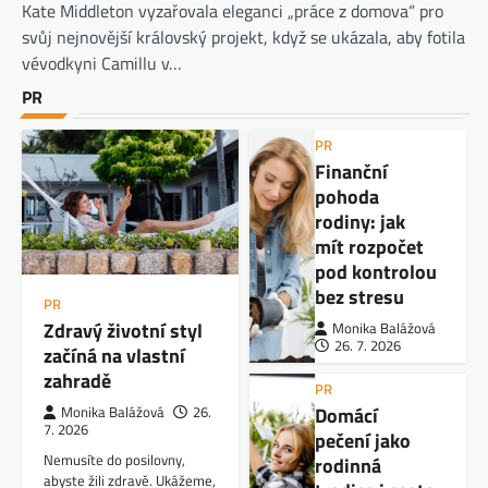
Kate Middleton vyzařovala eleganci „práce z domova“ pro
svůj nejnovější královský projekt, když se ukázala, aby fotila
vévodkyni Camillu v…
PR
PR
Finanční
pohoda
rodiny: jak
mít rozpočet
pod kontrolou
bez stresu
PR
Zdravý životní styl
Monika Balážová
26. 7. 2026
začíná na vlastní
zahradě
PR
Domácí
Monika Balážová
26.
7. 2026
pečení jako
Nemusíte do posilovny,
rodinná
abyste žili zdravě. Ukážeme,