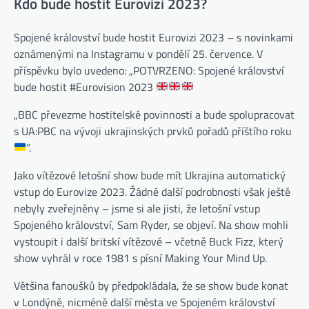
Kdo bude hostit Eurovizi 2023?
Spojené království bude hostit Eurovizi 2023 – s novinkami
oznámenými na Instagramu v pondělí 25. července. V
příspěvku bylo uvedeno: „POTVRZENO: Spojené království
bude hostit #Eurovision 2023
„BBC převezme hostitelské povinnosti a bude spolupracovat
s UA:PBC na vývoji ukrajinských prvků pořadů příštího roku
“.
Jako vítězové letošní show bude mít Ukrajina automatický
vstup do Eurovize 2023. Žádné další podrobnosti však ještě
nebyly zveřejněny – jsme si ale jisti, že letošní vstup
Spojeného království, Sam Ryder, se objeví. Na show mohli
vystoupit i další britskí vítězové – včetně Buck Fizz, který
show vyhrál v roce 1981 s písní Making Your Mind Up.
Většina fanoušků by předpokládala, že se show bude konat
v Londýně, nicméně další města ve Spojeném království