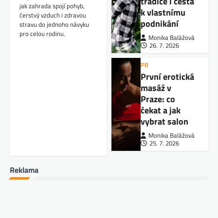
tradice i cesta
jak zahrada spojí pohyb,
k vlastnímu
čerstvý vzduch i zdravou
podnikání
stravu do jednoho návyku
pro celou rodinu.
Monika Balážová
26. 7. 2026
PR
První erotická
masáž v
Praze: co
čekat a jak
vybrat salon
Monika Balážová
25. 7. 2026
Reklama