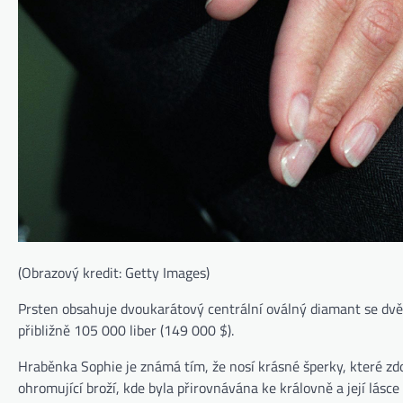
(Obrazový kredit: Getty Images)
Prsten obsahuje dvoukarátový centrální oválný diamant se dv
přibližně 105 000 liber (149 000 $).
Hraběnka Sophie je známá tím, že nosí krásné šperky, které zdo
ohromující broží, kde byla přirovnávána ke královně a její lásce