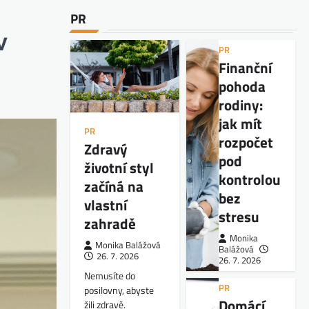
PR
v
PR
Finanční
pohoda
rodiny:
jak mít
PR
rozpočet
Zdravý
pod
životní styl
kontrolou
začíná na
bez
vlastní
stresu
zahradě
Monika
Monika Balážová
Balážová
26. 7. 2026
26. 7. 2026
Nemusíte do
PR
posilovny, abyste
Domácí
žili zdravě.