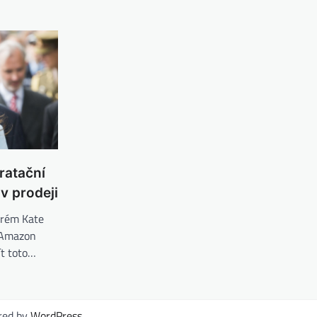
ratační
v prodeji
krém Kate
a Amazon
ít toto…
red by
WordPress
.