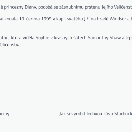
lé princezny Diany, podobá se zásnubnímu prstenu Jejího Veličenst
 konala 19. června 1999 v kapli svatého Jiří na hradě Windsor a 
vatbu, která viděla Sophie v krásných šatech Samanthy Shaw a třp
eličenstva.
odiny
Jak si vyrobit ledovou kávu Starbuc