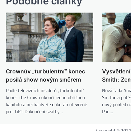
Podobné články
Crownův „turbulentní“ konec
Vysvětlen
posílá show novým směrem
Smith: Zem
Podle televizních insiderů „turbulentní“
Nová řada Ama
konec The Crown ukončí jednu obtížnou
Smithovi potěší
kapitolu a nechá dveře dokořán otevřené
nový pohled n
pro další. Dokončení svatby…
Pan…
Copyright © 202