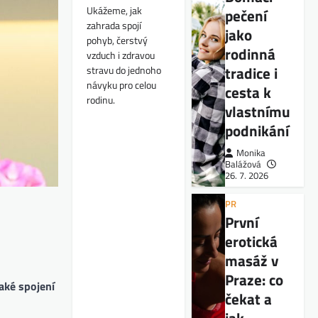
Ukážeme, jak
pečení
zahrada spojí
jako
pohyb, čerstvý
rodinná
vzduch i zdravou
tradice i
stravu do jednoho
návyku pro celou
cesta k
rodinu.
vlastnímu
podnikání
Monika
Balážová
26. 7. 2026
PR
První
erotická
masáž v
Praze: co
aké spojení
čekat a