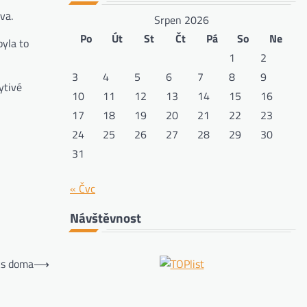
va.
Srpen 2026
Po
Út
St
Čt
Pá
So
Ne
byla to
1
2
3
4
5
6
7
8
9
ytivé
10
11
12
13
14
15
16
17
18
19
20
21
22
23
24
25
26
27
28
29
30
31
« Čvc
Návštěvnost
ks doma
⟶