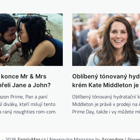
í konce Mr & Mrs
Oblíbený tónovaný hyd
řeli Jane a John?
krém Kate Middleton je 
zon Prime, Pan a paní
Oblíbený tónovaný hydratační 
 diváky, kteří milují tento
Middleton je právě v prodeji n
a raný noughties rom-com.
Prime Day, takže i vy můžete m
1 - 2026
FamilyMag.cz
| Newspulse Magazine by
Ascendoor
| Powe