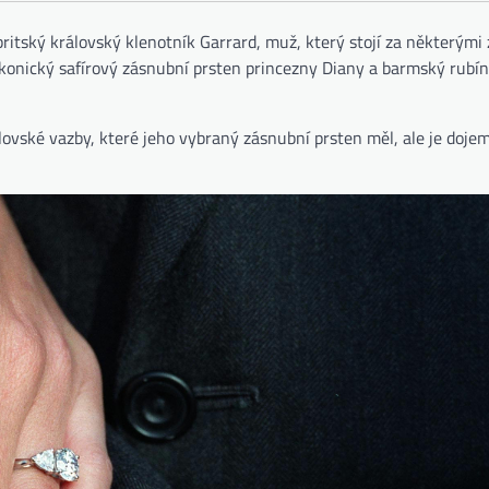
itský královský klenotník Garrard, muž, který stojí za některými 
 ikonický safírový zásnubní prsten princezny Diany a barmský rubí
álovské vazby, které jeho vybraný zásnubní prsten měl, ale je doje