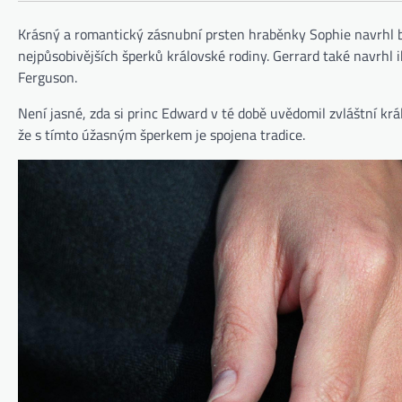
Krásný a romantický zásnubní prsten hraběnky Sophie navrhl br
nejpůsobivějších šperků královské rodiny. Gerrard také navrhl
Ferguson.
Není jasné, zda si princ Edward v té době uvědomil zvláštní kr
že s tímto úžasným šperkem je spojena tradice.