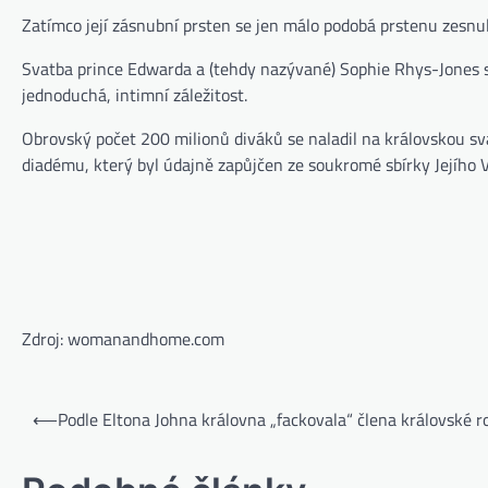
Zatímco její zásnubní prsten se jen málo podobá prstenu zesnu
Svatba prince Edwarda a (tehdy nazývané) Sophie Rhys-Jones se
jednoduchá, intimní záležitost.
Obrovský počet 200 milionů diváků se naladil na královskou s
diadému, který byl údajně zapůjčen ze soukromé sbírky Jejího V
Zdroj: womanandhome.com
⟵
Podle Eltona Johna královna „fackovala“ člena královské r