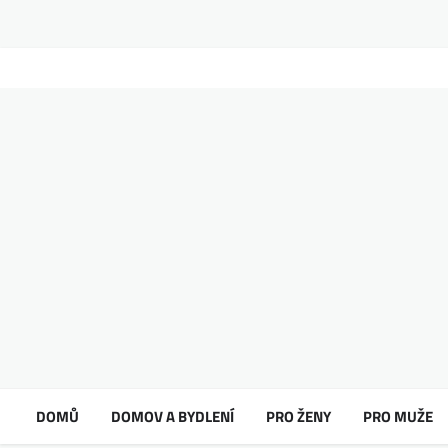
DOMŮ
DOMOV A BYDLENÍ
PRO ŽENY
PRO MUŽE