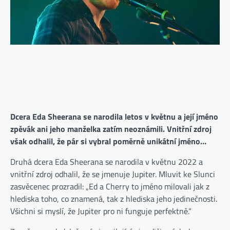
Dcera Eda Sheerana se narodila letos v květnu a její jméno
zpěvák ani jeho manželka zatím neoznámili. Vnitřní zdroj
však odhalil, že pár si vybral poměrně unikátní jméno…
Druhá dcera Eda Sheerana se narodila v květnu 2022 a
(ote
vnitřní zdroj odhalil, že se jmenuje Jupiter. Mluvit ke Slunci
zasvěcenec prozradil: „Ed a Cherry to jméno milovali jak z
hlediska toho, co znamená, tak z hlediska jeho jedinečnosti.
Všichni si myslí, že Jupiter pro ni funguje perfektně.“