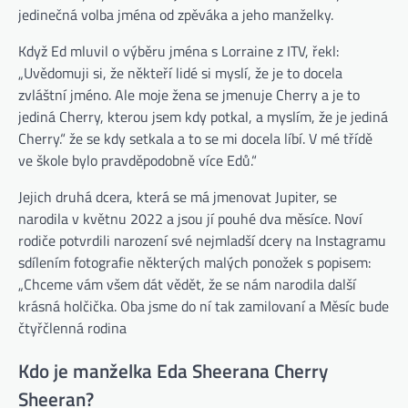
jedinečná volba jména od zpěváka a jeho manželky.
Když Ed mluvil o výběru jména s Lorraine z ITV, řekl:
„Uvědomuji si, že někteří lidé si myslí, že je to docela
zvláštní jméno. Ale moje žena se jmenuje Cherry a je to
jediná Cherry, kterou jsem kdy potkal, a myslím, že je jediná
Cherry.“ že se kdy setkala a to se mi docela líbí. V mé třídě
ve škole bylo pravděpodobně více Edů.“
Jejich druhá dcera, která se má jmenovat Jupiter, se
narodila v květnu 2022 a jsou jí pouhé dva měsíce. Noví
rodiče potvrdili narození své nejmladší dcery na Instagramu
sdílením fotografie některých malých ponožek s popisem:
„Chceme vám všem dát vědět, že se nám narodila další
krásná holčička. Oba jsme do ní tak zamilovaní a Měsíc bude
čtyřčlenná rodina
Kdo je manželka Eda Sheerana Cherry
Sheeran?