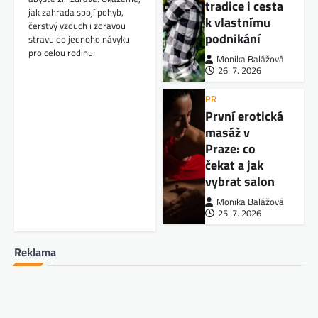
tradice i cesta
jak zahrada spojí pohyb,
k vlastnímu
čerstvý vzduch i zdravou
podnikání
stravu do jednoho návyku
pro celou rodinu.
Monika Balážová
26. 7. 2026
PR
První erotická
masáž v
Praze: co
čekat a jak
vybrat salon
Monika Balážová
25. 7. 2026
Reklama