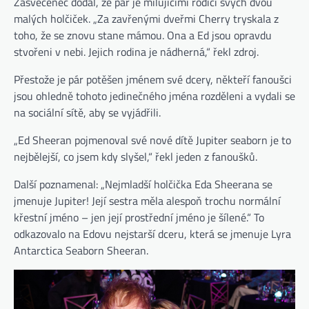
Zasvěcenec dodal, že pár je milujícími rodiči svých dvou
malých holčiček. „Za zavřenými dveřmi Cherry tryskala z
toho, že se znovu stane mámou. Ona a Ed jsou opravdu
stvořeni v nebi. Jejich rodina je nádherná,“ řekl zdroj.
Přestože je pár potěšen jménem své dcery, někteří fanoušci
jsou ohledně tohoto jedinečného jména rozděleni a vydali se
na sociální sítě, aby se vyjádřili.
„Ed Sheeran pojmenoval své nové dítě Jupiter seaborn je to
nejbělejší, co jsem kdy slyšel,“ řekl jeden z fanoušků.
Další poznamenal: „Nejmladší holčička Eda Sheerana se
jmenuje Jupiter! Její sestra měla alespoň trochu normální
křestní jméno – jen její prostřední jméno je šílené.“ To
odkazovalo na Edovu nejstarší dceru, která se jmenuje Lyra
Antarctica Seaborn Sheeran.