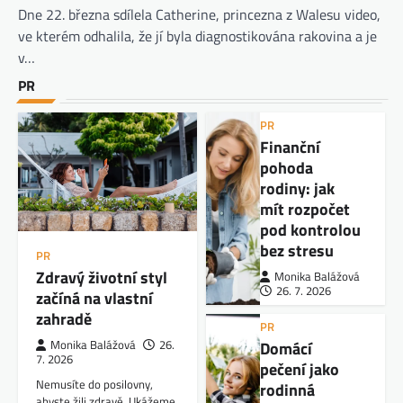
Dne 22. března sdílela Catherine, princezna z Walesu video,
ve kterém odhalila, že jí byla diagnostikována rakovina a je
v…
PR
PR
Finanční
pohoda
rodiny: jak
mít rozpočet
pod kontrolou
bez stresu
PR
Zdravý životní styl
Monika Balážová
26. 7. 2026
začíná na vlastní
zahradě
PR
Domácí
Monika Balážová
26.
7. 2026
pečení jako
Nemusíte do posilovny,
rodinná
abyste žili zdravě. Ukážeme,