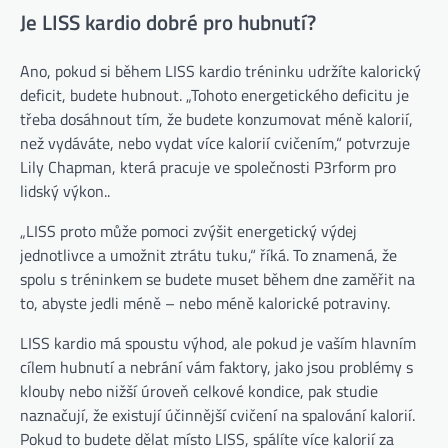
Je LISS kardio dobré pro hubnutí?
Ano, pokud si během LISS kardio tréninku udržíte kalorický
deficit, budete hubnout. „Tohoto energetického deficitu je
třeba dosáhnout tím, že budete konzumovat méně kalorií,
než vydáváte, nebo vydat více kalorií cvičením,“ potvrzuje
Lily Chapman, která pracuje ve společnosti P3rform pro
(otevře se na nové kartě)
lidský výkon.
.
„LISS proto může pomoci zvýšit energetický výdej
jednotlivce a umožnit ztrátu tuku,“ říká. To znamená, že
spolu s tréninkem se budete muset během dne zaměřit na
to, abyste jedli méně – nebo méně kalorické potraviny.
LISS kardio má spoustu výhod, ale pokud je vaším hlavním
cílem hubnutí a nebrání vám faktory, jako jsou problémy s
klouby nebo nižší úroveň celkové kondice, pak studie
naznačují, že existují účinnější cvičení na spalování kalorií.
Pokud to budete dělat místo LISS, spálíte více kalorií za