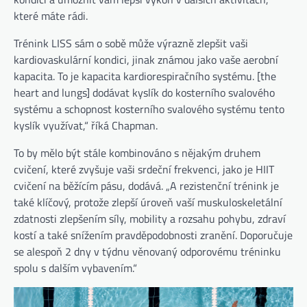
které máte rádi.
Trénink LISS sám o sobě může výrazně zlepšit vaši
kardiovaskulární kondici, jinak známou jako vaše aerobní
kapacita. To je kapacita kardiorespiračního systému. [the
heart and lungs] dodávat kyslík do kosterního svalového
systému a schopnost kosterního svalového systému tento
kyslík využívat,“ říká Chapman.
To by mělo být stále kombinováno s nějakým druhem
cvičení, které zvyšuje vaši srdeční frekvenci, jako je HIIT
cvičení na běžícím pásu, dodává. „A rezistenční trénink je
také klíčový, protože zlepší úroveň vaší muskuloskeletální
zdatnosti zlepšením síly, mobility a rozsahu pohybu, zdraví
kostí a také snížením pravděpodobnosti zranění. Doporučuje
se alespoň 2 dny v týdnu věnovaný odporovému tréninku
spolu s dalším vybavením.“