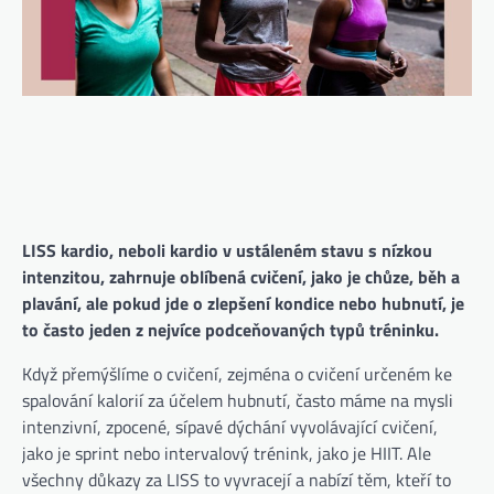
LISS kardio, neboli kardio v ustáleném stavu s nízkou
intenzitou, zahrnuje oblíbená cvičení, jako je chůze, běh a
plavání, ale pokud jde o zlepšení kondice nebo hubnutí, je
to často jeden z nejvíce podceňovaných typů tréninku.
Když přemýšlíme o cvičení, zejména o cvičení určeném ke
spalování kalorií za účelem hubnutí, často máme na mysli
intenzivní, zpocené, sípavé dýchání vyvolávající cvičení,
jako je sprint nebo intervalový trénink, jako je HIIT. Ale
všechny důkazy za LISS to vyvracejí a nabízí těm, kteří to