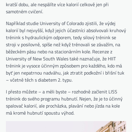
kratší dobu, ale nespálíte více kalorií celkově jen při
samotném cvičení.
(otevře se na nové kartě
Například studie University of Colorado
zjistili, že výdej
kalorií byl nejvyšší, když jejich účastníci absolvovali kruhový
trénink s hydraulickým odporem, tedy silový trénink se
stroji v posilovně, spíše než když trénovali se závažím, na
běžeckém pásu nebo na stacionárním kole. Recenze z
(otevře se na nové kartě)
University of New South Wales
také naznačuje, že HIIT
trénink je vysoce účinným způsobem pro každého, kdo má
byť jen nepatrnou nadváhu, jak ztratit podkožní i břišní tuk
– včetně těch s diabetem 2. typu.
I přesto můžete – a měli byste – rozhodně začlenit LISS
trénink do svého programu hubnutí. Nejen, že je to účinný
spalovač kalorií, ale procházka, plavání nebo jízda na kole
má kromě hubnutí spoustu výhod.