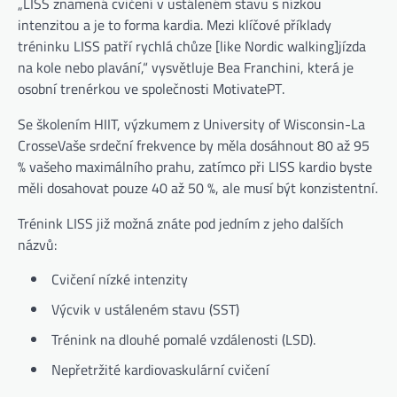
„LISS znamená cvičení v ustáleném stavu s nízkou
intenzitou a je to forma kardia. Mezi klíčové příklady
tréninku LISS patří rychlá chůze [like Nordic walking]jízda
na kole nebo plavání,“ vysvětluje Bea Franchini, která je
(otevře se na nové 
osobní trenérkou ve společnosti MotivatePT
.
Se školením HIIT, výzkumem z University of Wisconsin-La
(otevře se na nové kartě)
Crosse
Vaše srdeční frekvence by měla dosáhnout 80 až 95
% vašeho maximálního prahu, zatímco při LISS kardio byste
měli dosahovat pouze 40 až 50 %, ale musí být konzistentní.
Trénink LISS již možná znáte pod jedním z jeho dalších
názvů:
Cvičení nízké intenzity
Výcvik v ustáleném stavu (SST)
Trénink na dlouhé pomalé vzdálenosti (LSD).
Nepřetržité kardiovaskulární cvičení