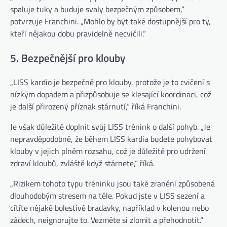
spaluje tuky a buduje svaly bezpečným způsobem,“
potvrzuje Franchini. „Mohlo by být také dostupnější pro ty,
kteří nějakou dobu pravidelně necvičili.“
5. Bezpečnější pro klouby
„LISS kardio je bezpečné pro klouby, protože je to cvičení s
nízkým dopadem a přizpůsobuje se klesající koordinaci, což
je další přirozený příznak stárnutí,“ říká Franchini.
Je však důležité doplnit svůj LISS trénink o další pohyb. „Je
nepravděpodobné, že během LISS kardia budete pohybovat
klouby v jejich plném rozsahu, což je důležité pro udržení
zdraví kloubů, zvláště když stárnete,“ říká.
„Rizikem tohoto typu tréninku jsou také zranění způsobená
dlouhodobým stresem na těle. Pokud jste v LISS sezení a
cítíte nějaké bolestivé bradavky, například v kolenou nebo
zádech, neignorujte to. Vezměte si zlomit a přehodnotit.“