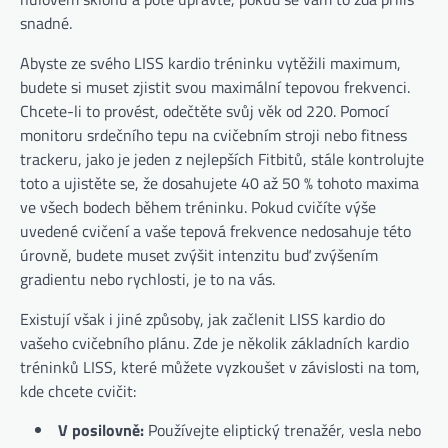
snadné.
Abyste ze svého LISS kardio tréninku vytěžili maximum,
budete si muset zjistit svou maximální tepovou frekvenci.
Chcete-li to provést, odečtěte svůj věk od 220. Pomocí
monitoru srdečního tepu na cvičebním stroji nebo fitness
trackeru, jako je jeden z nejlepších Fitbitů, stále kontrolujte
toto a ujistěte se, že dosahujete 40 až 50 % tohoto maxima
ve všech bodech během tréninku. Pokud cvičíte výše
uvedené cvičení a vaše tepová frekvence nedosahuje této
úrovně, budete muset zvýšit intenzitu buď zvýšením
gradientu nebo rychlosti, je to na vás.
Existují však i jiné způsoby, jak začlenit LISS kardio do
vašeho cvičebního plánu. Zde je několik základních kardio
tréninků LISS, které můžete vyzkoušet v závislosti na tom,
kde chcete cvičit:
V posilovně:
Používejte eliptický trenažér, vesla nebo