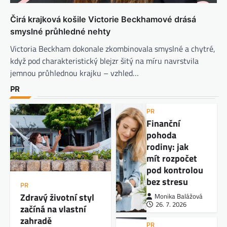
Čirá krajková košile Victorie Beckhamové drásá
smyslné průhledné nehty
Victoria Beckham dokonale zkombinovala smyslné a chytré,
když pod charakteristický blejzr šitý na míru navrstvila
jemnou průhlednou krajku – vzhled…
PR
PR
Finanční
pohoda
rodiny: jak
mít rozpočet
pod kontrolou
bez stresu
PR
Zdravý životní styl
Monika Balážová
26. 7. 2026
začíná na vlastní
zahradě
PR