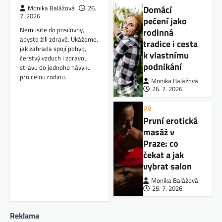
Domácí
Monika Balážová
26.
7. 2026
pečení jako
Nemusíte do posilovny,
rodinná
abyste žili zdravě. Ukážeme,
tradice i cesta
jak zahrada spojí pohyb,
k vlastnímu
čerstvý vzduch i zdravou
podnikání
stravu do jednoho návyku
pro celou rodinu.
Monika Balážová
26. 7. 2026
PR
První erotická
masáž v
Praze: co
čekat a jak
vybrat salon
Monika Balážová
25. 7. 2026
Reklama