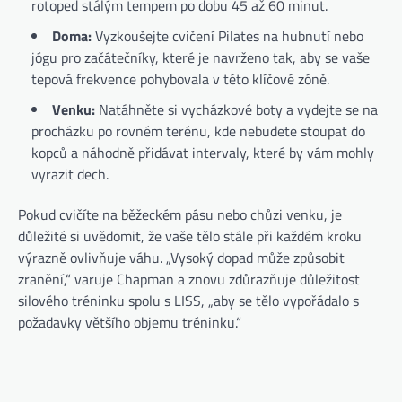
rotoped stálým tempem po dobu 45 až 60 minut.
Doma:
Vyzkoušejte cvičení Pilates na hubnutí nebo
jógu pro začátečníky, které je navrženo tak, aby se vaše
tepová frekvence pohybovala v této klíčové zóně.
Venku:
Natáhněte si vycházkové boty a vydejte se na
procházku po rovném terénu, kde nebudete stoupat do
kopců a náhodně přidávat intervaly, které by vám mohly
vyrazit dech.
Pokud cvičíte na běžeckém pásu nebo chůzi venku, je
důležité si uvědomit, že vaše tělo stále při každém kroku
výrazně ovlivňuje váhu. „Vysoký dopad může způsobit
zranění,“ varuje Chapman a znovu zdůrazňuje důležitost
silového tréninku spolu s LISS, „aby se tělo vypořádalo s
požadavky většího objemu tréninku.“