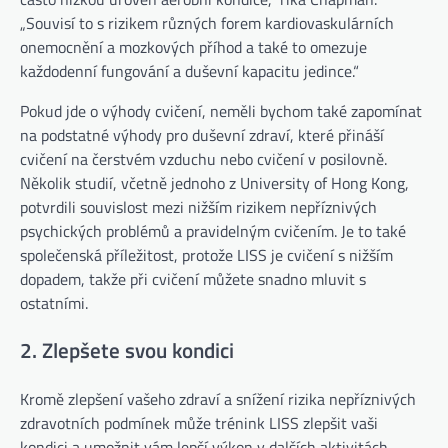
„Souvisí to s rizikem různých forem kardiovaskulárních
onemocnění a mozkových příhod a také to omezuje
každodenní fungování a duševní kapacitu jedince.“
Pokud jde o výhody cvičení, neměli bychom také zapomínat
na podstatné výhody pro duševní zdraví, které přináší
cvičení na čerstvém vzduchu nebo cvičení v posilovně.
(otevř
Několik studií, včetně jednoho z University of Hong Kong
,
potvrdili souvislost mezi nižším rizikem nepříznivých
psychických problémů a pravidelným cvičením. Je to také
společenská příležitost, protože LISS je cvičení s nižším
dopadem, takže při cvičení můžete snadno mluvit s
ostatními.
2. Zlepšete svou kondici
Kromě zlepšení vašeho zdraví a snížení rizika nepříznivých
zdravotních podmínek může trénink LISS zlepšit vaši
kondici a umožnit vám lepší výkon v dalších aktivitách,