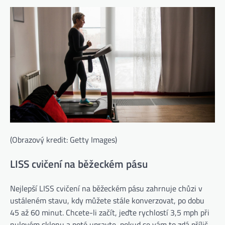
(Obrazový kredit: Getty Images)
LISS cvičení na běžeckém pásu
Nejlepší LISS cvičení na běžeckém pásu zahrnuje chůzi v
ustáleném stavu, kdy můžete stále konverzovat, po dobu
45 až 60 minut. Chcete-li začít, jeďte rychlostí 3,5 mph při
nulovém sklonu a poté upravte, pokud se vám to zdá příliš