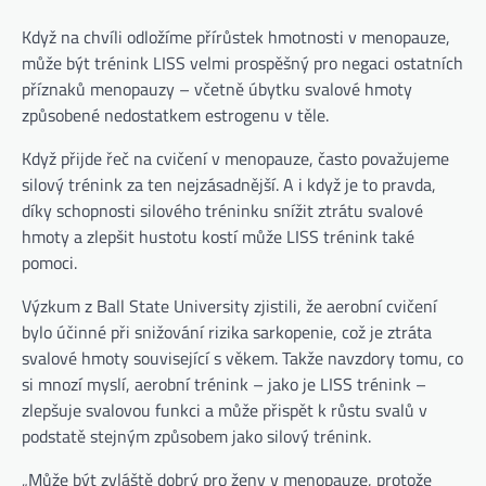
Když na chvíli odložíme přírůstek hmotnosti v menopauze,
může být trénink LISS velmi prospěšný pro negaci ostatních
příznaků menopauzy – včetně úbytku svalové hmoty
způsobené nedostatkem estrogenu v těle.
Když přijde řeč na cvičení v menopauze, často považujeme
silový trénink za ten nejzásadnější. A i když je to pravda,
díky schopnosti silového tréninku snížit ztrátu svalové
hmoty a zlepšit hustotu kostí může LISS trénink také
pomoci.
(otevře se na nové kartě)
Výzkum z Ball State University
zjistili, že aerobní cvičení
bylo účinné při snižování rizika sarkopenie, což je ztráta
svalové hmoty související s věkem. Takže navzdory tomu, co
si mnozí myslí, aerobní trénink – jako je LISS trénink –
zlepšuje svalovou funkci a může přispět k růstu svalů v
podstatě stejným způsobem jako silový trénink.
„Může být zvláště dobrý pro ženy v menopauze, protože