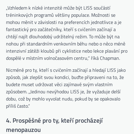
„Vzhledem k nízké intenzitě může být LISS součástí
tréninkových programů většiny populace. Možnosti se
mohou měnit v závislosti na preferencích jednotlivce a je
fantastický pro začátečníky, kteří s cvičením začínají a
chtějí najít dlouhodobý udržitelný režim. To může být na
nohou při standardním venkovním běhu nebo o něco méně
intenzivní zátěži kloubů při cyklistice nebo lekce plavání pro
dospělé v místním volnočasovém centru,“ říká Chapman.
Nicméně pro ty, kteří s cvičením začínají a hledají LISS jako
způsob, jak zlepšit svou kondici, buďte připraveni na to, že
budete muset udržovat věci zajímavé svým vlastním
způsobem. „Jedinou nevýhodou LISS je, že vyžaduje delší
dobu, což by mohlo vyvolat nudu, pokud by se opakovalo
příliš často.“
4. Prospěšné pro ty, kteří procházejí
menopauzou