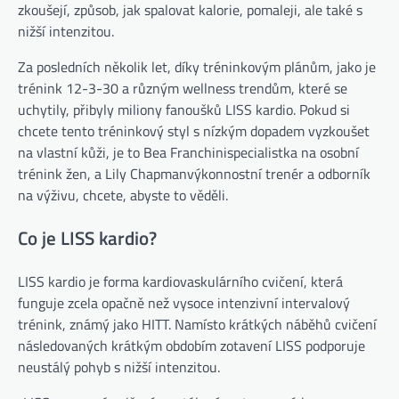
zkoušejí, způsob, jak spalovat kalorie, pomaleji, ale také s
nižší intenzitou.
Za posledních několik let, díky tréninkovým plánům, jako je
trénink 12-3-30 a různým wellness trendům, které se
uchytily, přibyly miliony fanoušků LISS kardio. Pokud si
chcete tento tréninkový styl s nízkým dopadem vyzkoušet
(otevře se na nové kartě)
na vlastní kůži, je to Bea Franchini
specialistka na osobní
(otevře se na nové kartě)
trénink žen, a Lily Chapman
výkonnostní trenér a odborník
na výživu, chcete, abyste to věděli.
Co je LISS kardio?
LISS kardio je forma kardiovaskulárního cvičení, která
funguje zcela opačně než vysoce intenzivní intervalový
trénink, známý jako HITT. Namísto krátkých náběhů cvičení
následovaných krátkým obdobím zotavení LISS podporuje
neustálý pohyb s nižší intenzitou.